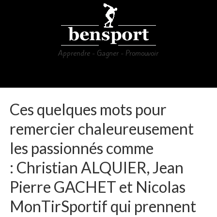
Apprendre - Gagner - Promouvoir
Menu
Accueil
Ces quelques mots pour
Agend’armes
remercier chaleureusement
Débuter et se perfectionner
les passionnés comme
Psycho : Voyage intérieur
: Christian ALQUIER, Jean
Vidéos
Pierre GACHET et Nicolas
MonTirSportif qui prennent