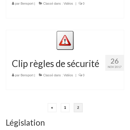
par
Bensport
|
Classé dans :
Vidéos
|
0
26
Clip règles de sécurité
NOV 2017
par
Bensport
|
Classé dans :
Vidéos
|
0
Navigation
«
1
2
des
Législation