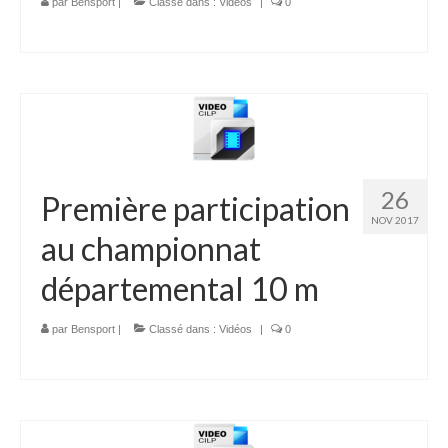
par
Bensport
|
Classé dans :
Vidéos
|
0
26
Première participation
NOV 2017
au championnat
départemental 10 m
par
Bensport
|
Classé dans :
Vidéos
|
0