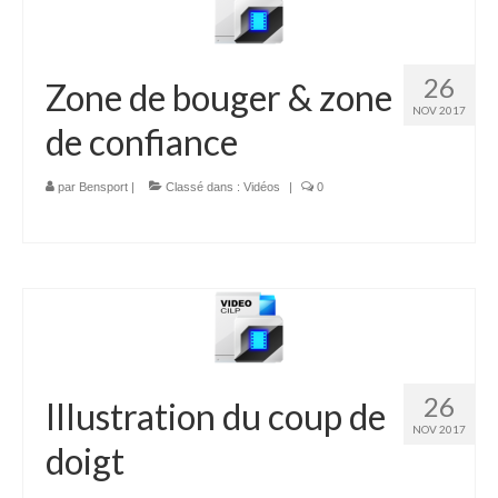
26
Zone de bouger & zone
NOV 2017
de confiance
par
Bensport
|
Classé dans :
Vidéos
|
0
26
Illustration du coup de
NOV 2017
doigt