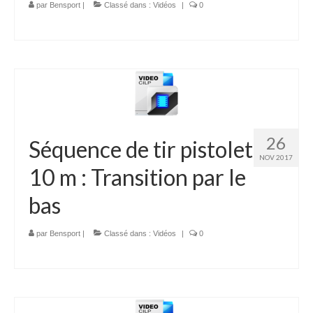
par
Bensport
|
Classé dans :
Vidéos
|
0
26
Séquence de tir pistolet
NOV 2017
10 m : Transition par le
bas
par
Bensport
|
Classé dans :
Vidéos
|
0